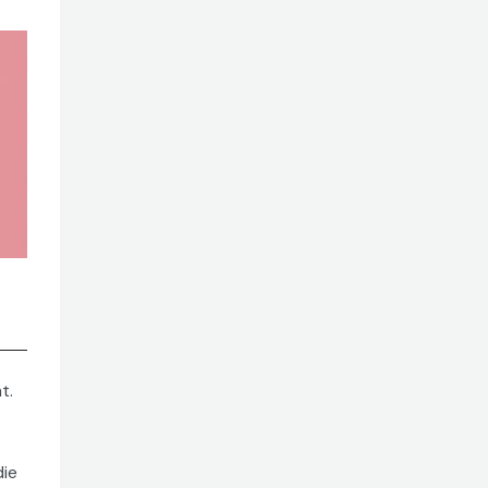
t.
die