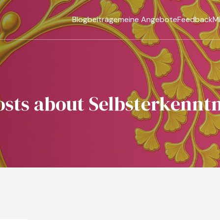
Blogbeiträge
meine Angebote
Feedback
M
osts about Selbsterkenntn